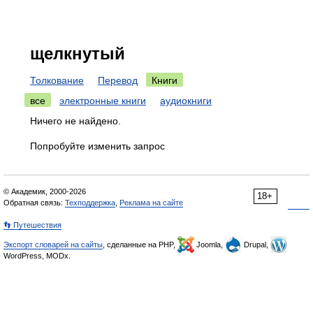
щелкнутый
Толкование
Перевод
Книги
все
электронные книги
аудиокниги
Ничего не найдено.
Попробуйте изменить запрос
© Академик, 2000-2026
18+
Обратная связь:
Техподдержка
,
Реклама на сайте
👣 Путешествия
Экспорт словарей на сайты
, сделанные на PHP,
Joomla,
Drupal,
WordPress, MODx.